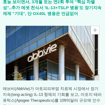
효능 보이면서, 3개월 또는 연2회 투여 "핵심 차별
성"..추가 에셋 천식서 'IL-13+TSLP 병용'도 장기지속
제제 "기대", 단 OX40L 병용은 언급없어
애브비(AbbVie)가 아토피피부염 치료제 시장에서 장기
지속(long-acting) IL-13 항체의 기회를 보고, 아포지 테라
퓨틱스(Apogee Therapeutics)를 109억달러 규모에 인수