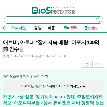
본문 바로가기
주요 메뉴
바이오스펙테이터
통
검색
합
검
오피니언
탐방
피플
색
기사본문
애브비, 아토피 "장기지속 베팅" 아포지 109억
弗 인수
입력 2026-06-23 12:36
수정 2026-06-23 12:38
작게
크게
바이오스펙테이터 김성민 기자
이 기사는
'유료 뉴스서비스 BioS+'
기사입니다.
하반기 3상 앞둔 '장기지속' IL-13 항체 '주밀로키바트'
확보..아토피피부염 2상서 듀피젠트 대비 경쟁력 있는