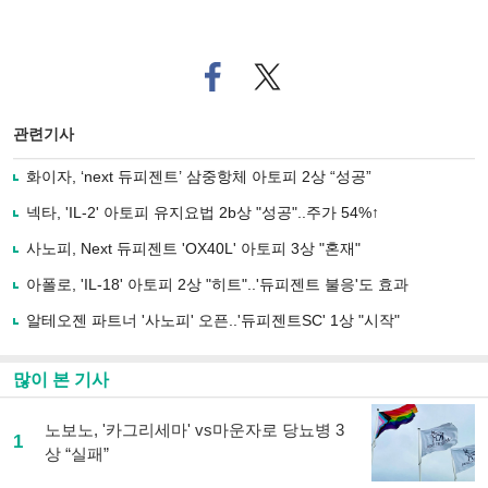
페
트위
이
터로
스
기사
북
공유
관련기사
으
하기
로
화이자, ‘next 듀피젠트’ 삼중항체 아토피 2상 “성공”
기
사
넥타, 'IL-2' 아토피 유지요법 2b상 "성공"..주가 54%↑
공
유
사노피, Next 듀피젠트 'OX40L' 아토피 3상 "혼재"
하
아폴로, 'IL-18' 아토피 2상 "히트"..'듀피젠트 불응'도 효과
기
알테오젠 파트너 '사노피' 오픈..'듀피젠트SC' 1상 "시작"
많이 본 기사
노보노, '카그리세마' vs마운자로 당뇨병 3
1
상 “실패”