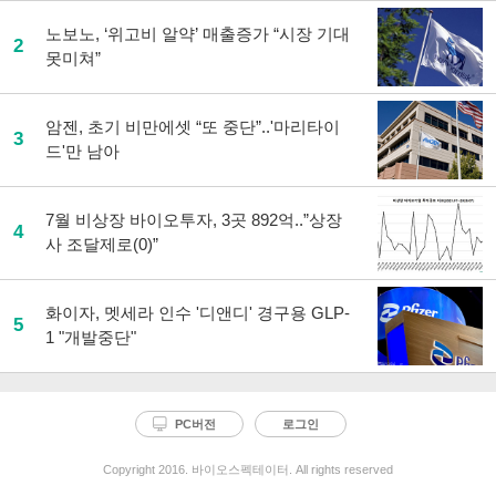
노보노, ‘위고비 알약’ 매출증가 “시장 기대
2
못미쳐”
암젠, 초기 비만에셋 “또 중단”..'마리타이
3
드'만 남아
7월 비상장 바이오투자, 3곳 892억..”상장
4
사 조달제로(0)”
화이자, 멧세라 인수 '디앤디' 경구용 GLP-
5
1 "개발중단"
PC버전
로그인
Copyright 2016. 바이오스펙테이터. All rights reserved