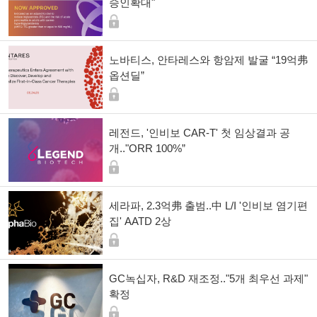
승인확대"
노바티스, 안타레스와 항암제 발굴 “19억弗
옵션딜”
레전드, '인비보 CAR-T' 첫 임상결과 공
개.."ORR 100%”
세라파, 2.3억弗 출범..中 L/I '인비보 염기편
집' AATD 2상
GC녹십자, R&D 재조정.."5개 최우선 과제"
확정