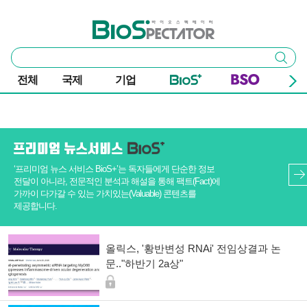
본문 바로가기
주요 메뉴
바이오스펙테이터
통
검색
합
검
전체
국제
기업
색
기사 목록
‘프리미엄 뉴스 서비스 BioS+’는 독자들에게 단순한 정보
전달이 아니라, 전문적인 분석과 해설을 통해 팩트(Fact)에
가까이 다가갈 수 있는 가치있는(Valuable) 콘텐츠를
제공합니다.
올릭스, '황반변성 RNAi' 전임상결과 논
문.."하반기 2a상"