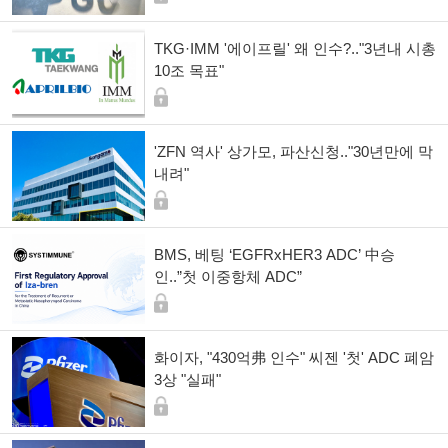
TKG·IMM '에이프릴' 왜 인수?.."3년내 시총
10조 목표"
'ZFN 역사' 상가모, 파산신청.."30년만에 막
내려"
BMS, 베팅 ‘EGFRxHER3 ADC’ 中승
인..”첫 이중항체 ADC”
화이자, "430억弗 인수" 씨젠 '첫' ADC 폐암
3상 "실패"