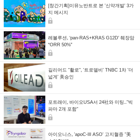
[창간기획]이뮤노반트로 본 '신약개발' 3가
지 메시지
레볼루션, ‘pan-RAS+KRAS G12D’ 췌장암
“ORR 50%”
길리어드 "활로", '트로델비' TNBC 1차 '더
넓게' 美승인
포트래이, 바이오USA서 24社와 미팅.."빅
파마 2개 포함"
아이오니스, 'apoC-III ASO' 고지혈증 "美