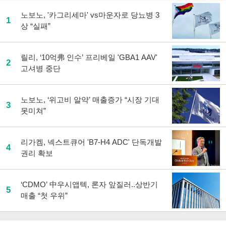
노보노, '카그리세마' vs마운자로 당뇨병 3
1
상 “실패”
릴리, ‘10억弗 인수’ 프리베일 'GBA1 AAV'
2
고셔병 중단
노보노, ‘위고비 알약’ 매출증가 “시장 기대
3
못미쳐”
리가켐, 넥스트큐어 'B7-H4 ADC' 단독개발
4
권리 확보
‘CDMO’ 中우시앱텍, 론자 앞질러..상반기
5
매출 “첫 우위”