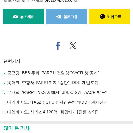
보도자료 및 기사제보
press@bios.co.kr
뉴스레터
텔레그램
카카오톡
페
트위
이
터로
스
기사
북
공유
관련기사
으
하기
로
종근당, BBB 투과 'PARP1' 전임상 "AACR 첫 공개"
기
사
獨머크, 中항서 PARP1까지 “중단”, DDR 개발포기
공
유
온코닉, 'PARP/TNKS 저해제' 비임상 2건 "AACR 발표"
하
다임바이오, 'TAS2R GPCR' 파킨슨병 "KDDF 과제선정"
기
다임바이오, 시리즈A 120억 "항암제·뇌질환 신약"
많이 본 기사