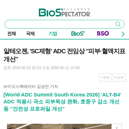
본문 바로가기
주요 메뉴
바이오스펙테이터
통
검색
합
검
전체
국제
기업
색
기사본문
알테오젠, 'SC제형' ADC 전임상 "피부·혈액지표
개선"
입력 2026-06-10 15:23
수정 2026-06-12 15:59
작게
크게
바이오스펙테이터 김성민 기자
[World ADC Summit South Korea 2026] 'ALT-B4'
ADC 적용시 국소 피부독성 완화, 호중구 감소 개선
등 "안전성 프로파일 개선"