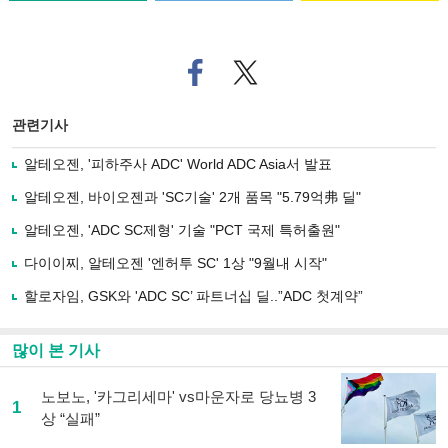
페
트위
이
터로
스
기사
북
공유
관련기사
으
하기
로
알테오젠, '피하주사 ADC' World ADC Asia서 발표
기
사
알테오젠, 바이오젠과 'SC기술' 2개 품목 "5.79억弗 딜"
공
유
알테오젠, 'ADC SC제형' 기술 "PCT 국제 특허출원"
하
다이이찌, 알테오젠 '엔허투 SC' 1상 "9월내 시작"
기
할로자임, GSK와 'ADC SC’ 파트너십 딜..”ADC 첫계약”
많이 본 기사
노보노, '카그리세마' vs마운자로 당뇨병 3
1
상 “실패”