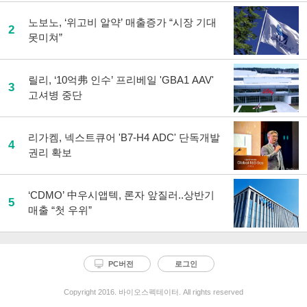
노보노, ‘위고비 알약’ 매출증가 “시장 기대
2
못미쳐”
릴리, ‘10억弗 인수’ 프리베일 'GBA1 AAV'
3
고셔병 중단
리가켐, 넥스트큐어 'B7-H4 ADC' 단독개발
4
권리 확보
‘CDMO’ 中우시앱텍, 론자 앞질러..상반기
5
매출 “첫 우위”
PC버전
로그인
Copyright 2016. 바이오스펙테이터. All rights reserved