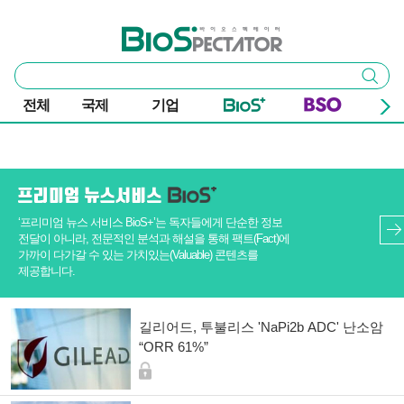
본문 바로가기
주요 메뉴
바이오스펙테이터
통
검색
합
검
전체
국제
기업
색
기사 목록
‘프리미엄 뉴스 서비스 BioS+’는 독자들에게 단순한 정보
전달이 아니라, 전문적인 분석과 해설을 통해 팩트(Fact)에
가까이 다가갈 수 있는 가치있는(Valuable) 콘텐츠를
제공합니다.
길리어드, 투불리스 'NaPi2b ADC' 난소암
“ORR 61%”