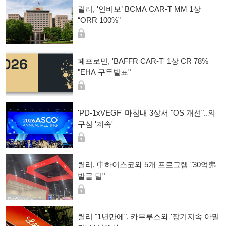
릴리, '인비보’ BCMA CAR-T MM 1상
“ORR 100%”
페프로민, 'BAFFR CAR-T' 1상 CR 78%
"EHA 구두발표"
'PD-1xVEGF' 마침내 3상서 "OS 개선"..의
구심 '계속'
릴리, 中하이스코와 5개 프로그램 "30억弗
발굴 딜"
릴리 "1년만에", 카무루스와 '장기지속 아밀