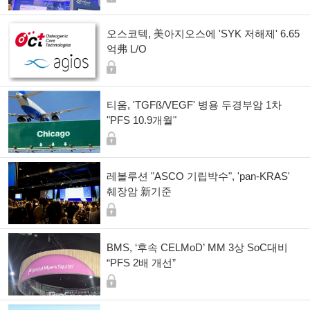
오스코텍, 美아지오스에 'SYK 저해제' 6.65
억弗 L/O
티움, 'TGFß/VEGF' 병용 두경부암 1차
"PFS 10.9개월"
레볼루션 "ASCO 기립박수", 'pan-KRAS'
췌장암 新기준
BMS, ‘후속 CELMoD’ MM 3상 SoC대비
“PFS 2배 개선”