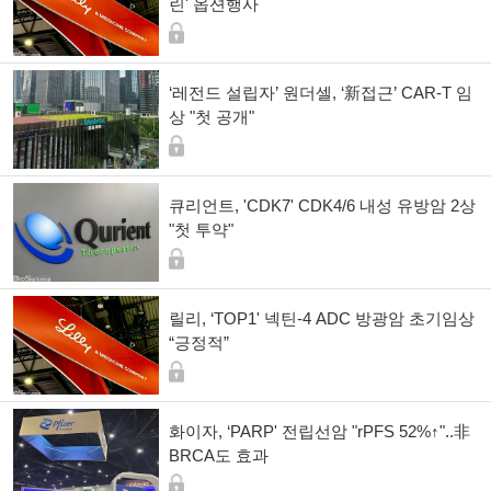
린' 옵션행사
‘레전드 설립자’ 원더셀, ‘新접근’ CAR-T 임
상 "첫 공개"
큐리언트, 'CDK7' CDK4/6 내성 유방암 2상
"첫 투약"
릴리, ‘TOP1' 넥틴-4 ADC 방광암 초기임상
“긍정적”
화이자, ‘PARP' 전립선암 "rPFS 52%↑"..非
BRCA도 효과